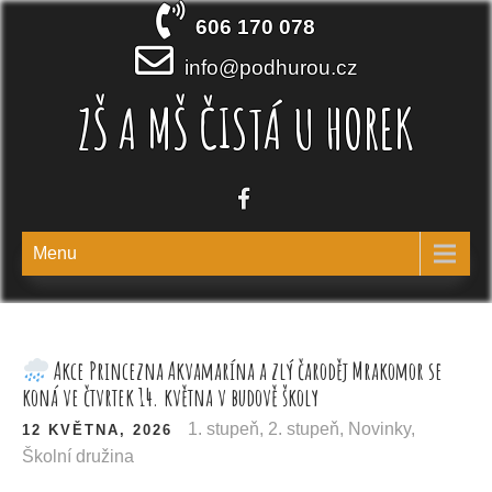
Skip
606 170 078
to
content
info@podhurou.cz
ZŠ A MŠ ČISTÁ U HOREK
Menu
Akce Princezna Akvamarína a zlý čaroděj Mrakomor se
koná ve čtvrtek 14. května v budově školy
1. stupeň
,
2. stupeň
,
Novinky
,
12 KVĚTNA, 2026
Školní družina