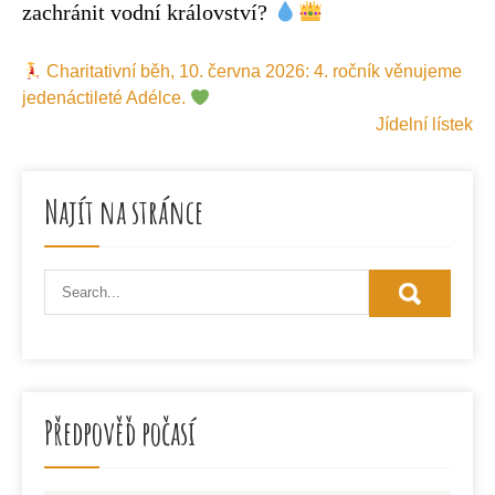
zachránit vodní království?
Navigace
Charitativní běh, 10. června 2026: 4. ročník věnujeme
pro
jedenáctileté Adélce.
příspěvek
Jídelní lístek
Najít na stránce
Předpověď počasí