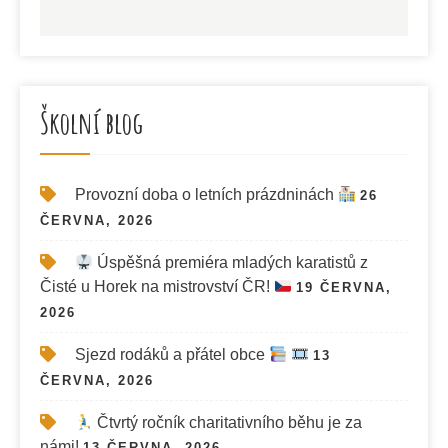
Školní blog
Provozní doba o letních prázdninách
26
ČERVNA, 2026
Úspěšná premiéra mladých karatistů z
Čisté u Horek na mistrovství ČR!
19 ČERVNA,
2026
Sjezd rodáků a přátel obce
13
ČERVNA, 2026
Čtvrtý ročník charitativního běhu je za
námi!
13 ČERVNA, 2026