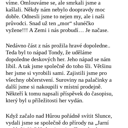
víme. Omlouváme se, ale smrkali jsme a
kašlali. Někdy nám nebylo doopravdy moc
dobře. Odnesli jsme to nejen my, ale i naši
průvodci. Snad už ten „mor“ slunéčko
vyžene!!! A Zemi i nás probudí… Je načase.
Nedávno část z nás prožila hravé dopoledne..
Teda byl to nápad Tondy, že uděláme
dopoledne deskových her. Jeho nápad se nám
líbil. A tak jsme společně do toho šli. Většinu
her jsme si vyrobili sami. Zajistili jsme pro
všechny občerstvení. Suroviny na palačinky a
další jsme si nakoupili v místní prodejně.
Někteří k tomu napsali příspěvek do časopisu,
který byl u příležitosti her vydán.
Když začalo nad Hůrou pořádně svítit Slunce,
vydali jsme se společně do přírody na „Jarní