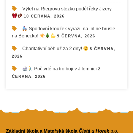
Výlet na Riegrovu stezku podél řeky Jizery
10 ČERVNA, 2026
Sportovní kroužek vyrazil na inline brusle
na Benecko!
9 ČERVNA, 2026
Charitativní běh už za 2 dny!
8 ČERVNA,
2026
Počtvrté na trojboji v Jilemnici
2
ČERVNA, 2026
Základní škola a Mateřská škola
Čistá u Horek
p.o.