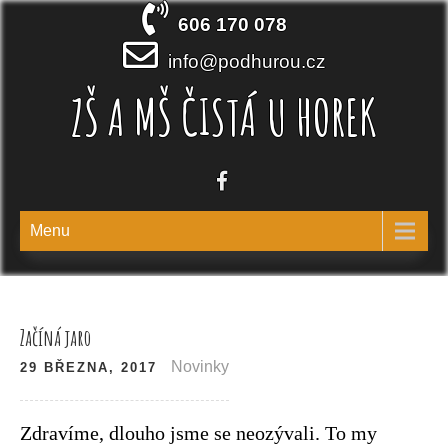
Skip
606 170 078
to
content
info@podhurou.cz
ZŠ A MŠ ČISTÁ U HOREK
Menu
Začíná jaro
Novinky
29 BŘEZNA, 2017
Zdravíme, dlouho jsme se neozývali. To my