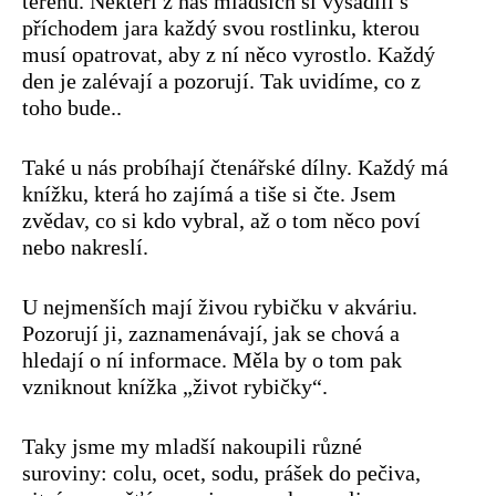
terénu. Někteří z nás mladších si vysadili s
příchodem jara každý svou rostlinku, kterou
musí opatrovat, aby z ní něco vyrostlo. Každý
den je zalévají a pozorují. Tak uvidíme, co z
toho bude..
Také u nás probíhají čtenářské dílny. Každý má
knížku, která ho zajímá a tiše si čte. Jsem
zvědav, co si kdo vybral, až o tom něco poví
nebo nakreslí.
U nejmenších mají živou rybičku v akváriu.
Pozorují ji, zaznamenávají, jak se chová a
hledají o ní informace. Měla by o tom pak
vzniknout knížka „život rybičky“.
Taky jsme my mladší nakoupili různé
suroviny: colu, ocet, sodu, prášek do pečiva,