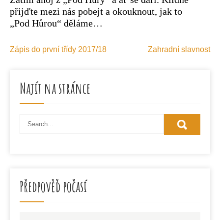
přijďte mezi nás pobejt a okouknout, jak to
„Pod Hůrou“ děláme…
Navigace
Zápis do první třídy 2017/18
Zahradní slavnost
pro
příspěvek
Najít na stránce
Předpověď počasí