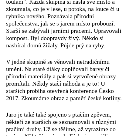
toulání“. Každá skupina si našla své místo a
zkoumala, co je v lese, u potoka, na louce či u
rybníka nového. Poznávala přírodní
společenstva, jak se s jarem místo probouzí.
Starší se zabývali jarními pracemi. Upravovali
kompost. Byl doopravdy živý. Někdo si
nasbíral domů žížaly. Půjde prý na ryby.
V jedné skupině se věnovali netradičnímu
umění. Na staré diáky doplňovali barvy či
přírodní materiály a pak si vytvořené obrazy
promítali. Někdy stačí náhoda a je to! U
starších probíhá otevřená konference Česko
2017. Zkoumáme obraz a paměť české kotliny.
Jaro je také také spojeno s ptačím zpěvem,
někteří ze starších se seznamovali s různými
ptačími druhy. Už se těšíme, až vyrazíme do