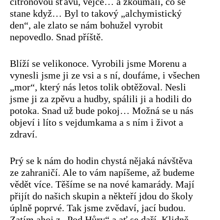
citrónovou šťávu, vejce… a zkoumali, co se
stane když… Byl to takový „alchymistický
den“, ale zlato se nám bohužel vyrobit
nepovedlo. Snad příště.
Blíží se velikonoce. Vyrobili jsme Morenu a
vynesli jsme ji ze vsi a s ní, doufáme, i všechen
„mor“, který nás letos tolik obtěžoval. Nesli
jsme ji za zpěvu a hudby, spálili ji a hodili do
potoka. Snad už bude pokoj… Možná se u nás
objeví i líto s vejdumkama a s ním i život a
zdraví.
Prý se k nám do hodin chystá nějaká návštěva
ze zahraničí. Ale to vám napíšeme, až budeme
vědět více. Těšíme se na nové kamarády. Mají
přijít do našich skupin a někteří jdou do školy
úplně poprvé. Tak jsme zvědaví, jací budou.
Zatím ahoj z „Pod Hůry“ a ať se daří. Klidně