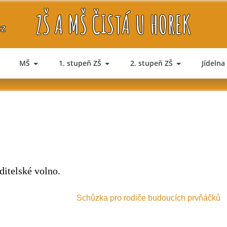
ZŠ A MŠ ČISTÁ U HOREK
cz
MŠ
1. stupeň ZŠ
2. stupeň ZŠ
Jídelna
ditelské volno.
Schůzka pro rodiče budoucích prvňáčků