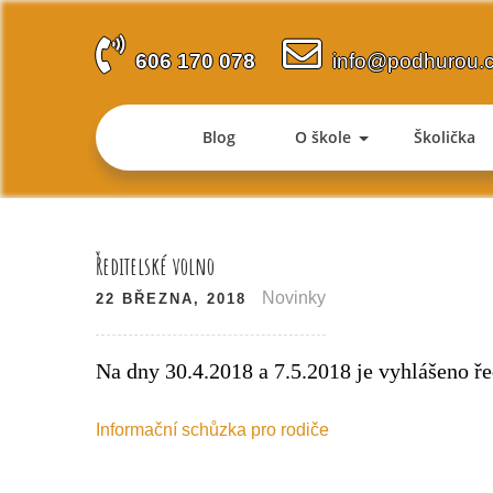
Skip
to
606 170 078
info@podhurou.
content
Blog
O škole
Školička
Ředitelské volno
Novinky
22 BŘEZNA, 2018
Na dny 30.4.2018 a 7.5.2018 je vyhlášeno ře
Navigace
Informační schůzka pro rodiče
pro
příspěvek