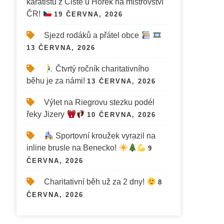
karatistů z Čisté u Horek na mistrovství
ČR!
19 ČERVNA, 2026
Sjezd rodáků a přátel obce
13 ČERVNA, 2026
Čtvrtý ročník charitativního
běhu je za námi!
13 ČERVNA, 2026
Výlet na Riegrovu stezku podél
řeky Jizery
10 ČERVNA, 2026
Sportovní kroužek vyrazil na
inline brusle na Benecko!
9
ČERVNA, 2026
Charitativní běh už za 2 dny!
8
ČERVNA, 2026