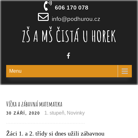
Skip
606 170 078
to
content
info@podhurou.cz
ZŠ A MŠ ČISTÁ U HOREK
Menu
Víčka a zábavná matematika
1. stupeň
,
Novinky
30 ZÁŘÍ, 2020
Žáci 1. a 2. třídy si dnes užili zábavnou