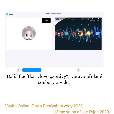
Další tlačítka: vlevo „zprávy“, vpravo přidané
soubory a videa
Navigace
Výuka Online: Dny s Festivalem vědy 2020
pro
Učíme se na dálku: Říjen 2020