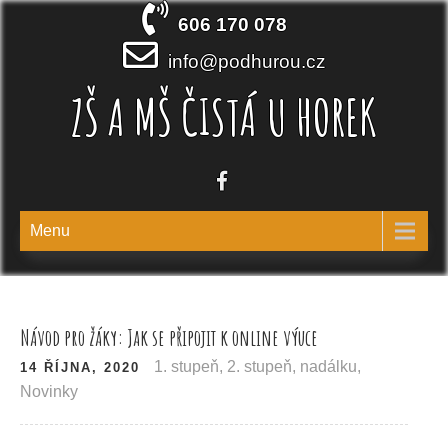
Skip
606 170 078
to
content
info@podhurou.cz
ZŠ A MŠ ČISTÁ U HOREK
Menu
Návod pro žáky: Jak se připojit k online výuce
1. stupeň
,
2. stupeň
,
nadálku
,
14 ŘÍJNA, 2020
Novinky