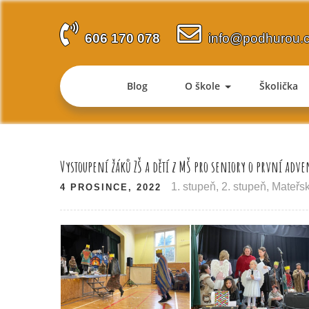
Skip
to
606 170 078
info@podhurou.
content
Blog
O škole
Školička
Vystoupení žáků ZŠ a dětí z MŠ pro seniory o první adv
1. stupeň
,
2. stupeň
,
Mateřsk
4 PROSINCE, 2022