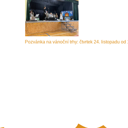
Navigace
Pozvánka na vánoční trhy: čtvrtek 24. listopadu od 
pro
příspěvek