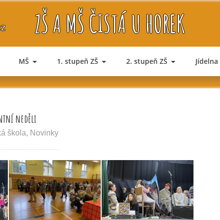
ZŠ A MŠ ČISTÁ U HOREK
cz
MŠ
1. stupeň ZŠ
2. stupeň ZŠ
Jídelna
entní neděli
á škola
,
Novinky