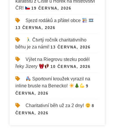
karatistů z Čisté u Horek na mistrovství
ČR!
19 ČERVNA, 2026
Sjezd rodáků a přátel obce
13 ČERVNA, 2026
Čtvrtý ročník charitativního
běhu je za námi!
13 ČERVNA, 2026
Výlet na Riegrovu stezku podél
řeky Jizery
10 ČERVNA, 2026
Sportovní kroužek vyrazil na
inline brusle na Benecko!
9
ČERVNA, 2026
Charitativní běh už za 2 dny!
8
ČERVNA, 2026