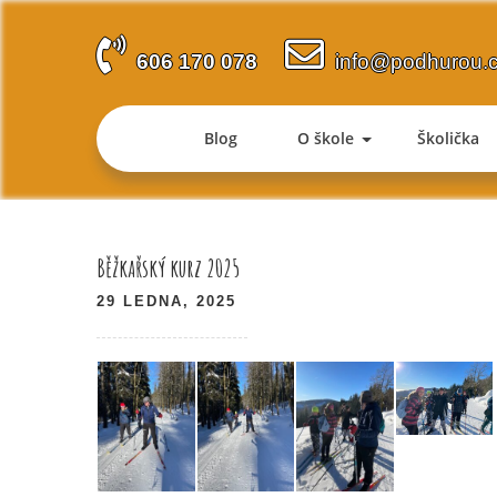
Skip
to
606 170 078
info@podhurou.
content
Blog
O škole
Školička
Navigace
Běžkařský kurz 2025
pro
29 LEDNA, 2025
příspěvek