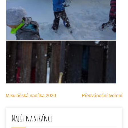
Navigace
Mikulášská nadílka 2020
Předvánoční tvoření
pro
příspěvek
Najít na stránce