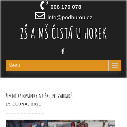
Skip
606 170 078
to
content
info@podhurou.cz
ZŠ A MŠ ČISTÁ U HOREK
Menu
Zimní radovánky na školní zahradě.
15 LEDNA, 2021