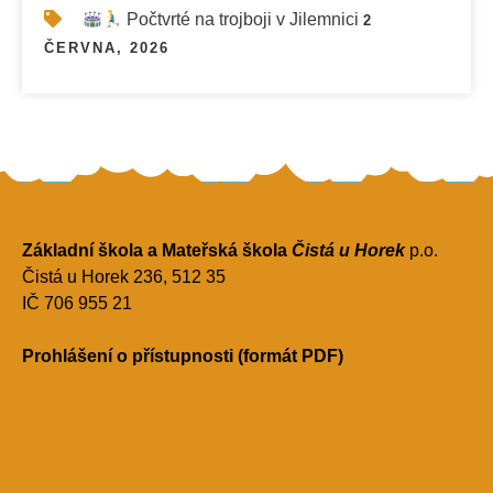
Počtvrté na trojboji v Jilemnici
2
ČERVNA, 2026
Základní škola a Mateřská škola
Čistá u Horek
p.o.
Čistá u Horek 236, 512 35
IČ 706 955 21
Prohlášení o přístupnosti (formát PDF)
ZŠ a MŠ Čistá u Horek - Proudly Powered by WordPress
Theme by Grace Themes