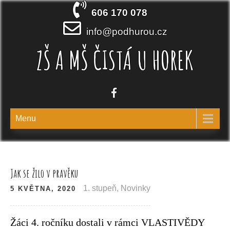
Skip
606 170 078
to
content
info@podhurou.cz
ZŠ A MŠ ČISTÁ U HOREK
Menu
Jak se žilo v pravěku
1. stupeň
,
Novinky
5 KVĚTNA, 2020
Žáci 4. ročníku dostali v rámci VLASTIVĚDY