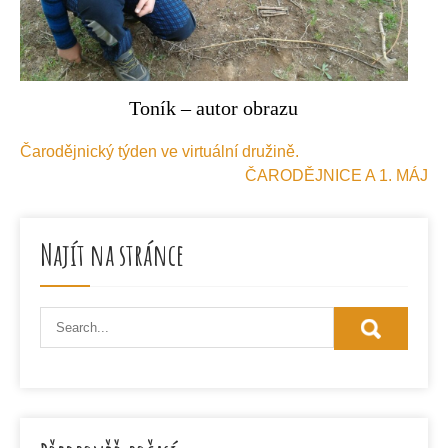
Toník – autor obrazu
Navigace
Čarodějnický týden ve virtuální družině.
pro
ČARODĚJNICE A 1. MÁJ
příspěvek
Najít na stránce