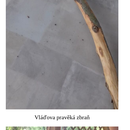
Vláďova pravěká zbraň