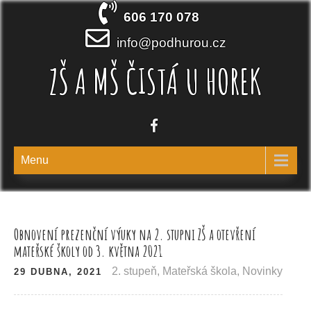
Skip
606 170 078
to
content
info@podhurou.cz
ZŠ A MŠ ČISTÁ U HOREK
Menu
Obnovení prezenční výuky na 2. stupni ZŠ a otevření
mateřské školy od 3. května 2021
2. stupeň
,
Mateřská škola
,
Novinky
29 DUBNA, 2021