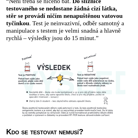
“Není třeba se ničeho bát.
Do sliznice
testovaného se nedostane žádná cizí látka,
stěr se provádí ničím nenapuštěnou vatovou
tyčinkou
. Test je neinvazivní, odběr samotný a
manipulace s testem je velmi snadná a hlavně
rychlá – výsledky jsou do 15 minut.”
Kdo se testovat nemusí?