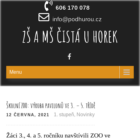
Skip
606 170 078
to
content
info@podhurou.cz
ZŠ A MŠ ČISTÁ U HOREK
Menu
Školní ZOO: výroba pavilonů ve 3. – 5. třídě
1. stupeň
,
Novinky
12 ČERVNA, 2021
Žáci 3., 4. a 5. ročníku navštívili ZOO ve