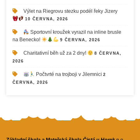
Výlet na Riegrovu stezku podél řeky Jizery
10 ČERVNA, 2026
Sportovní kroužek vyrazil na inline brusle
na Benecko!
9 ČERVNA, 2026
Charitativní běh už za 2 dny!
8 ČERVNA,
2026
Počtvrté na trojboji v Jilemnici
2
ČERVNA, 2026
Základní škola a Mateřská škola
Čistá u Horek
p.o.