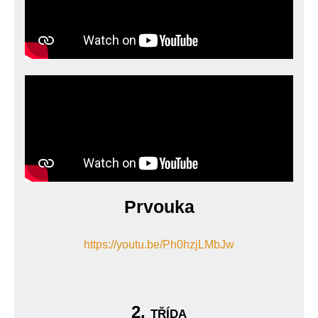
Prvouka
https://youtu.be/Ph0hzjLMbJw
2. třída