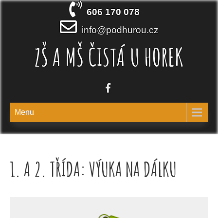
Skip
606 170 078
to
content
info@podhurou.cz
ZŠ A MŠ ČISTÁ U HOREK
Menu
1. A 2. TŘÍDA: VÝUKA NA DÁLKU