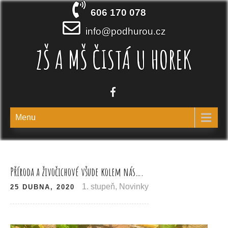
Skip
606 170 078
to
content
info@podhurou.cz
ZŠ A MŠ ČISTÁ U HOREK
Menu
Příroda a živočichové všude kolem nás….
1. stupeň
,
Novinky
25 DUBNA, 2020