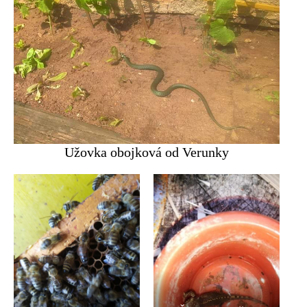
Užovka obojková od Verunky