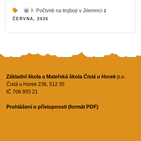
Počtvrté na trojboji v Jilemnici
2
ČERVNA, 2026
Základní škola a Mateřská škola
Čistá u Horek
p.o.
Čistá u Horek 236, 512 35
IČ 706 955 21
Prohlášení o přístupnosti (formát PDF)
ZŠ a MŠ Čistá u Horek - Proudly Powered by WordPress
Theme by Grace Themes